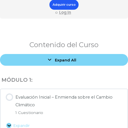
Adquirir curso
Log In
o
Evaluación
Dinámica
Lecciones
Contenido del Curso
Inicial
Enmienda
–
sobre
Expand All
Enmienda
el
sobre
Cambio
el
Climático
MÓDULO 1:
Cambio
Climático
Evaluación Inicial – Enmienda sobre el Cambio
Climático
1 Cuestionario
Expandir