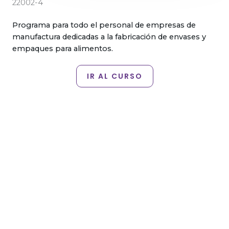
22002-4
Programa para todo el personal de empresas de
manufactura dedicadas a la fabricación de envases y
empaques para alimentos.
IR AL CURSO
Interpretación de la
Norma
ISO 9001:2015
Este taller te brindará una comprensión
profunda de los principios y requisitos de la
norma ISO 9001:2015, lo que te permitirá
implementar un sistema de gestión de calidad
efectivo y guiar a tu empresa hacia el