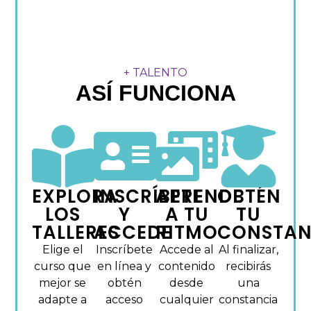
+ TALENTO
ASÍ FUNCIONA
EXPLORA
INSCRÍBETE
APRENDE
OBTÉN
LOS
Y
A TU
TU
TALLERES
ACCEDE
RITMO
CONSTAN
Elige el
Inscríbete
Accede al
Al finalizar,
curso que
en línea y
contenido
recibirás
mejor se
obtén
desde
una
adapte a
acceso
cualquier
constancia