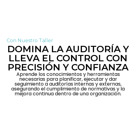
Formar auditores internos competentes que sean
capaces de planear, ejecutar, reportar y dar
seguimiento a auditorías internas conforme a los
requisitos de la norma ISO 9001:2018, promoviendo
la mejora continua en los sistemas de gestión de
calidad de sus organizaciones.
Con Nuestro Taller
DOMINA LA AUDITORÍA Y
LLEVA EL CONTROL CON
PRECISIÓN Y CONFIANZA
Aprende los conocimientos y herramientas
necesarias para planificar, ejecutar y dar
seguimiento a auditorías internas y externas,
asegurando el cumplimiento de normativas y la
mejora continua dentro de una organización.