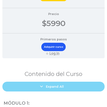
Precio
$5990
Primeros pasos
Adquirir curso
Log In
o
¡BIENVENIDO!
Dinámica
Lecciones
–
Contenido del Curso
Formación
de
Expand All
Auditores
MÓDULO 1: