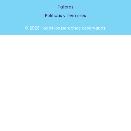
k
n
Talleres
-
f
Políticas y Términos
© 2026 Todos los Derechos Reservados.