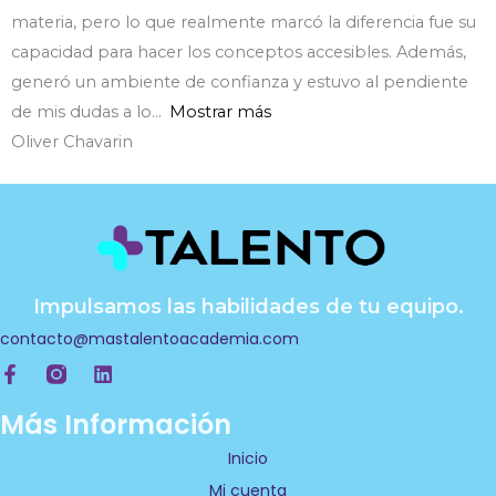
materia, pero lo que realmente marcó la diferencia fue su
capacidad para hacer los conceptos accesibles. Además,
generó un ambiente de confianza y estuvo al pendiente
de mis dudas a lo
Mostrar más
Oliver Chavarin
Impulsamos las habilidades de tu equipo.
contacto@mastalentoacademia.com
F
L
a
i
c
n
Más Información
e
k
b
e
Inicio
o
d
Mi cuenta
o
i