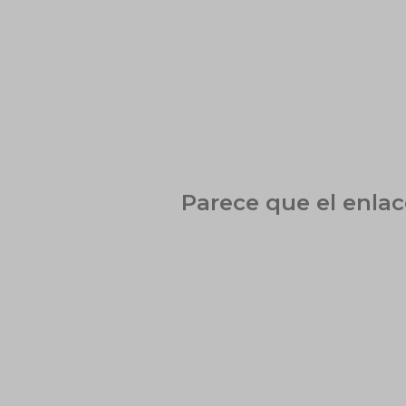
Ir
al
contenido
Parece que el enla