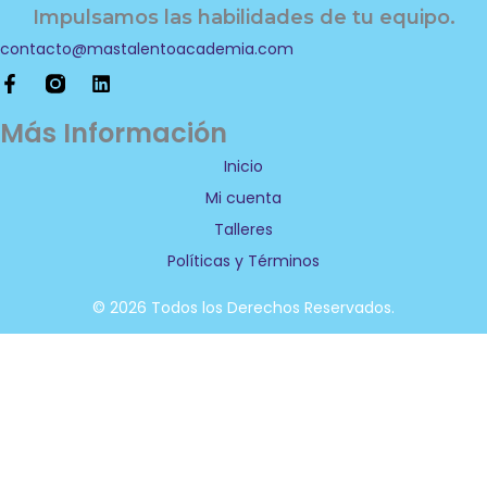
Impulsamos las habilidades de tu equipo.
contacto@mastalentoacademia.com
F
L
a
i
c
n
Más Información
e
k
b
e
Inicio
o
d
Mi cuenta
o
i
k
n
Talleres
-
f
Políticas y Términos
© 2026 Todos los Derechos Reservados.