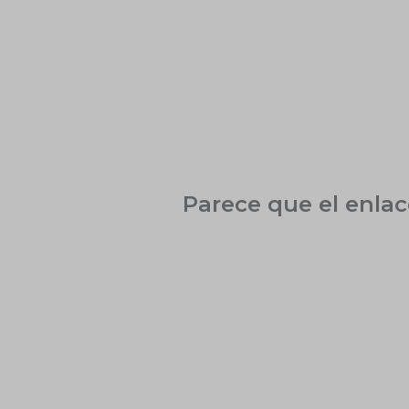
Ir
al
contenido
Parece que el enla