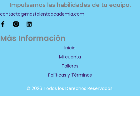
Impulsamos las habilidades de tu equipo.
contacto@mastalentoacademia.com
F
L
a
i
c
n
Más Información
e
k
b
e
Inicio
o
d
Mi cuenta
o
i
k
n
Talleres
-
f
Políticas y Términos
© 2026 Todos los Derechos Reservados.