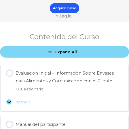
Adquirir curso
Log In
o
Evaluacion
Dinamica:
Lecciones
Contenido del Curso
Inicial
Informacion
–
Sobre
Expand All
Informacion
Envases
Sobre
para
Envases
Alimentos
Evaluacion Inicial – Informacion Sobre Envases
para
y
para Alimentos y Comunicacion con el Cliente
Alimentos
Comunicacion
y
con
1 Cuestionario
Comunicacion
el
Expandir
con
Cliente
el
Cliente
Manual del participante