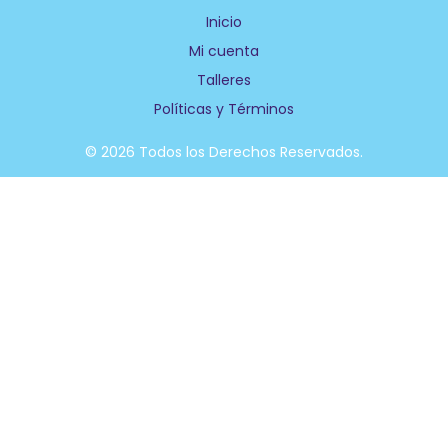
b
e
Inicio
o
d
Mi cuenta
o
i
k
n
Talleres
-
f
Políticas y Términos
© 2026 Todos los Derechos Reservados.