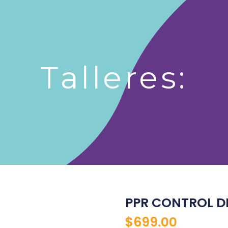
0
Carrito
Linked
I
Talleres
Contacto
Membresias
Talleres:
PPR CONTROL D
$
699.00