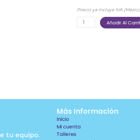
Precio ya incluye IVA (México
PPR
Añadir Al Carri
CONTROL
DE
PLAGAS
cantidad
Más Información
Inicio
Mi cuenta
Talleres
e tu equipo.