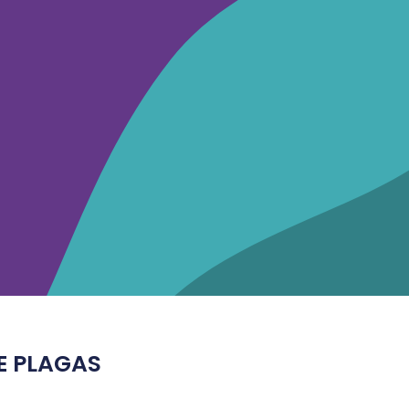
Iniciar Sesión
in
nstagram
Facebook-
f
E PLAGAS