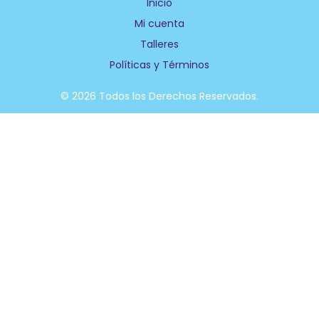
Inicio
o
d
Mi cuenta
o
i
k
n
Talleres
-
f
Políticas y Términos
© 2026 Todos los Derechos Reservados.