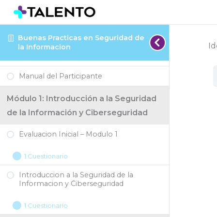
Evaluacion
Introduccion
Evaluacion
Dominios
Evaluacion
Contramedidas
Evaluacion
Expandir
Expandir
Expandir
Expandir
Expandir
Expandir
Expandir
¡BIENVENID@!
Buenas Practicas en Seguridad de
Inicial
a
Inicial
Tecnológicos
Inicial
de
Inicial
Id
la Informacion
–
la
–
y
–
Proteccion
–
Como Funciona el Taller
Modulo
Seguridad
Modulo
su
Modulo
Modulo
Manual del Participante
1
de
2
Seguridad
4
5
la
Módulo 1: Introducción a la Seguridad
Informacion
de la Información y Ciberseguridad
y
Ciberseguridad
Evaluacion Inicial – Modulo 1
1 Cuestionario
Introduccion a la Seguridad de la
Informacion y Ciberseguridad
1 Cuestionario