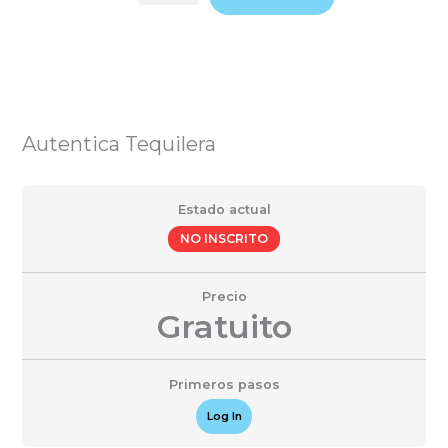
Ir
al
contenido
Autentica Tequilera
Estado actual
NO INSCRITO
Precio
Gratuito
Primeros pasos
Log In