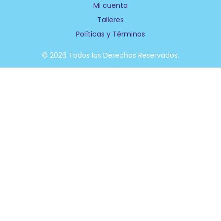
Mi cuenta
o
i
k
n
Talleres
-
f
Políticas y Términos
© 2026 Todos los Derechos Reservados.