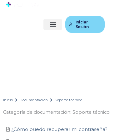
Ir
al
contenido
Iniciar
Sesión
Inicio
Documentación
Soporte técnico
Categoría de documentación: Soporte técnico
¿Cómo puedo recuperar mi contraseña?