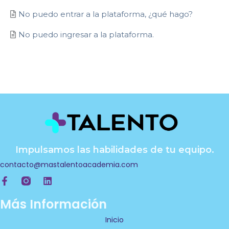
No puedo entrar a la plataforma, ¿qué hago?
No puedo ingresar a la plataforma.
Impulsamos las habilidades de tu equipo.
contacto@mastalentoacademia.com
F
L
a
i
c
n
Más Información
e
k
b
e
Inicio
o
d